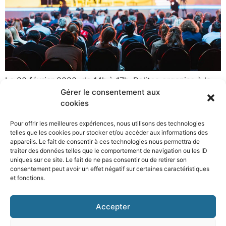
Le 20 février 2020, de 14h à 17h, Politea organise à la
Gérer le consentement aux
Cité Miroir à Liège (Place Xavier Neujean 22, 4000
cookies
Liège) un colloque relatif aux questions juridiques liées
à la création, à la gestion et aux marchés publics en
Pour offrir les meilleures expériences, nous utilisons des technologies
matière de voirie communale.
telles que les cookies pour stocker et/ou accéder aux informations des
appareils. Le fait de consentir à ces technologies nous permettra de
traiter des données telles que le comportement de navigation ou les ID
uniques sur ce site. Le fait de ne pas consentir ou de retirer son
consentement peut avoir un effet négatif sur certaines caractéristiques
et fonctions.
Accepter
Rue Albert Mockel 43/11 à 4000
info@explane.be